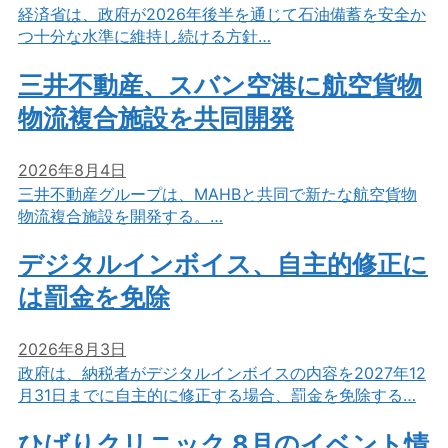
経済省は、政府が2026年後半を通じて石油備蓄を安全か
つ十分な水準に維持し続ける方針…
三井不動産、スバン空港に航空貨物
物流複合施設を共同開発
2026年8月4日
三井不動産グループは、MAHBと共同で新たな航空貨物
物流複合施設を開発する。…
デジタルインボイス、自主的修正に
は罰金を免除
2026年8月3日
政府は、納税者がデジタルインボイスの内容を2027年12
月31日までに自主的に修正する場合、罰金を免除する…
ひばりクリニック 8月のイベント情