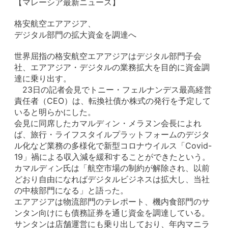
【マレーシア最新ニュース】
格安航空エアアジア、
デジタル部門の拡大資金を調達へ
世界屈指の格安航空エアアジアはデジタル部門子会
社、エアアジア・デジタルの業務拡大を目的に資金調
達に乗り出す。
23日の記者会見でトニー・フェルナンデス最高経営
責任者（CEO）は、転換社債か株式の発行を予定して
いると明らかにした。
会見に同席したカマルディン・メラヌン会長によれ
ば、旅行・ライフスタイルプラットフォームのデジタ
ル化など業務の多様化で新型コロナウイルス「Covid-
19」禍による収入減を緩和することができたという。
カマルディン氏は「航空市場の制約が解除され、以前
どおり自由になればデジタルビジネスは拡大し、当社
の中核部門になる」と語った。
エアアジアは物流部門のテレポート、機内食部門のサ
ンタン向けにも債務証券を通じ資金を調達している。
サンタンは店舗運営にも乗り出しており、年内マニラ