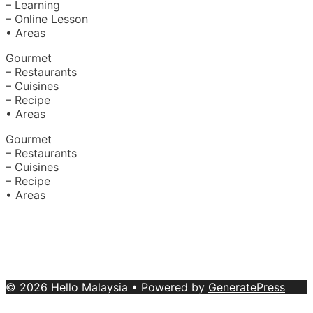
– Learning
– Online Lesson
• Areas
Gourmet
– Restaurants
– Cuisines
– Recipe
• Areas
Gourmet
– Restaurants
– Cuisines
– Recipe
• Areas
About Us
|
Advertise with Us
Copyright © 2020 Hello Malaysia
(‍199101013496/223808-K). All rights reserved.
Terms &
Conditions
© 2026 Hello Malaysia
• Powered by
GeneratePress