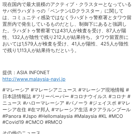
現在国内で最大規模のアクティブ・クラスターとなっている
サバ州ラハダトゥの「ベンテンLDクラスター」に関して
は、コミュニティ感染ではなくラハダトゥ警察署とタワウ留
置所内で発生しているものだとし、制御下にあると強調し
た。ラハダトゥ警察署では431人が検査を受け、87人が陽
性、132人が陰性で残り212人が結果待ち。タワウ留置所に
おいては1,579人が検査を受け、41人が陽性、425人が陰性
で残り1,113人が結果待ちだという。
提供：ASIA INFONET
http://www.malaysia-navi.jp
#マレーシア #マレーシアニュース #マレーシア現地情報 #
日本語情報誌 #フリーペーパー #コロナウイルス #コロナ #
ニュース #ハローマレーシア #パノーラ #ジェイスポ #マレ
ーシア在住 #在マ邦人 #マレーシア生活 #クアラルンプール
#Panora #Jspo #Hellomalaysia #Malaysia #KL #MCO
#Covid19 #CMCO #RMCO
その他のニュース