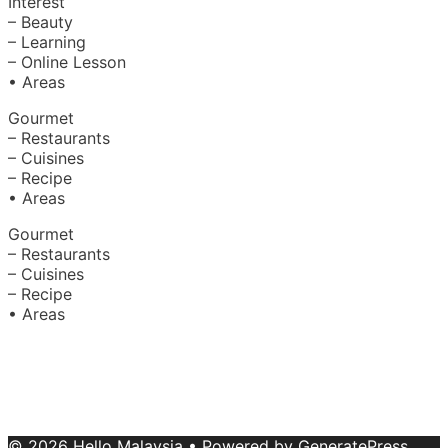
Interest
– Beauty
– Learning
– Online Lesson
• Areas
Gourmet
– Restaurants
– Cuisines
– Recipe
• Areas
Gourmet
– Restaurants
– Cuisines
– Recipe
• Areas
About Us
|
Advertise with Us
Copyright © 2020 Hello Malaysia
(‍199101013496/223808-K). All rights reserved.
Terms &
Conditions
© 2026 Hello Malaysia
• Powered by
GeneratePress