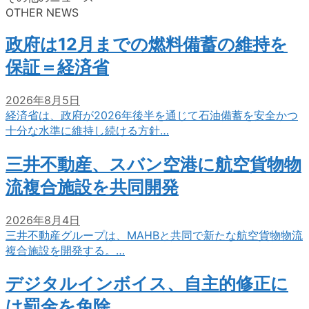
OTHER NEWS
政府は12月までの燃料備蓄の維持を
保証＝経済省
2026年8月5日
経済省は、政府が2026年後半を通じて石油備蓄を安全かつ
十分な水準に維持し続ける方針…
三井不動産、スバン空港に航空貨物物
流複合施設を共同開発
2026年8月4日
三井不動産グループは、MAHBと共同で新たな航空貨物物流
複合施設を開発する。…
デジタルインボイス、自主的修正に
は罰金を免除