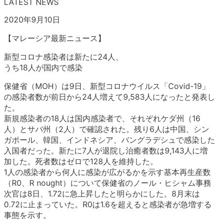
LATEST NEWS
2020年9月10日
【マレーシア最新ニュース】
新型コロナ感染者は新たに24人、
うち18人が国内で感染
保健省（MOH）は9日、新型コロナウイルス「Covid-19」
の感染者数が前日から24人増えて9,583人になったと発表し
た。
新規感染者の18人は国内感染者で、それぞれケダ州（16
人）とサバ州（2人）で確認された。残り6人は中国、シン
ガポール、韓国、インドネシア、バングラデシュで感染した
入国者だった。新たに7人が退院し治癒者数は9,143人に増
加した。死者数はゼロで128人を維持した。
1人の感染者から何人に感染が広がるかを示す基本再生産数
（R0、R nought）について保健省のノール・ヒシャム事務
次官は8日、1.72に急上昇したと明らかにした。8月末は
0.72に止まっていた。R0は1.6を超えると感染者が急増する
事態を示す。