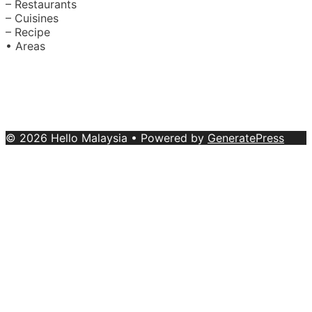
– Restaurants
– Cuisines
– Recipe
• Areas
About Us
|
Advertise with Us
Copyright © 2020 Hello Malaysia
(‍199101013496/223808-K). All rights reserved.
Terms &
Conditions
© 2026 Hello Malaysia
• Powered by
GeneratePress