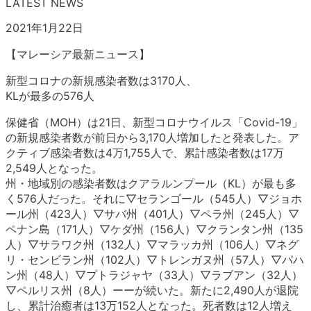
LATEST NEWS
2021年1月22日
【マレーシア最新ニュース】
新型コロナの新規感染者数は3170人、
KLが最多の576人
保健省（MOH）は21日、新型コロナウイルス「Covid-19」
の新規感染者数が前日から3,170人増加したと発表した。ア
クティブ感染者数は4万1,755人で、累計感染者数は17万
2,549人となった。
州・地域別の感染者数はクアラルンプール（KL）が最も多
く576人だった。それに▽セランゴール（545人）▽ジョホ
ール州（423人）▽サバ州（401人）▽ペラ州（245人）▽
ペナン島（171人）▽ケダ州（156人）▽クランタン州（135
人）▽サラワク州（132人）▽マラッカ州（106人）▽ネグ
リ・センビラン州（102人）▽トレンガヌ州（57人）▽パハ
ン州（48人）▽プトラジャヤ（33人）▽ラブアン（32人）
▽ペルリス州（8人）ーーが続いた。新たに2,490人が退院
し、累計治癒者は13万152人となった。死者数は12人増え