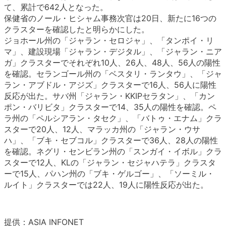
て、累計で642人となった。
保健省のノール・ヒシャム事務次官は20日、新たに16つの
クラスターを確認したと明らかにした。
ジョホール州の「ジャラン・セロジャ」、「タンポイ・リ
マ」、建設現場「ジャラン・デジタル」、「ジャラン・ニア
ガ」クラスターでそれぞれ10人、26人、48人、56人の陽性
を確認。セランゴール州の「ベスタリ・ランタウ」、「ジャ
ラン・アブドル・アジズ」クラスターで16人、56人に陽性
反応が出た。サバ州「ジャラン・KKIPセラタン」、「カン
ポン・バリビタ」クラスターで14、35人の陽性を確認。ペ
ラ州の「ペルシアラン・タセク」、「バトゥ・エナム」クラ
スターで20人、12人、マラッカ州の「ジャラン・ウサ
ハ」、「ブキ・セブコル」クラスターで36人、28人の陽性
を確認。ネグリ・センビラン州の「スンガイ・イボル」クラ
スターで12人、KLの「ジャラン・セジャハテラ」クラスタ
ーで15人、パハン州の「ブキ・ゲルゴー」、「ソーミル・
ルイト」クラスターでは22人、19人に陽性反応が出た。
提供：ASIA INFONET