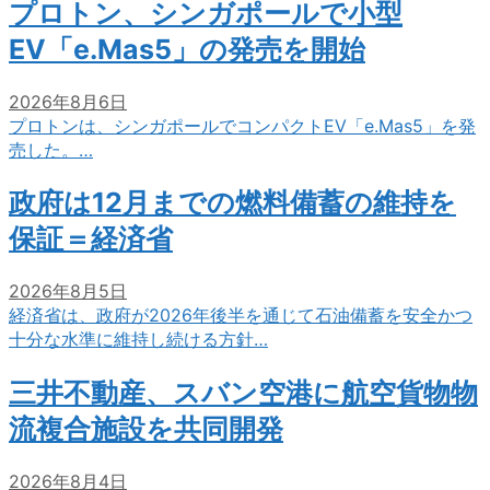
プロトン、シンガポールで小型
EV「e.Mas5」の発売を開始
2026年8月6日
プロトンは、シンガポールでコンパクトEV「e.Mas5」を発
売した。…
政府は12月までの燃料備蓄の維持を
保証＝経済省
2026年8月5日
経済省は、政府が2026年後半を通じて石油備蓄を安全かつ
十分な水準に維持し続ける方針…
三井不動産、スバン空港に航空貨物物
流複合施設を共同開発
2026年8月4日