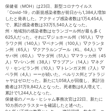
保健省（MOH）は23日、新型コロナウイルス
「Covid-19」の新規感染者数が前日から1,384人増加
したと発表した。アクティブ感染者数は1万4,454人
で、累計感染者数は33万5,540人となった。
州・地域別の感染者数はセランゴール州が最も多く
625人だった。それに▽ジョホール州（161人）▽サ
ラワク州（140人）▽ペナン州（100人）▽クランタ
ン州（65人） ▽クアラルンプール（KL、64人）▽
サバ州（60人） ▽ケダ州（51人）▽マラッカ州（45
人）▽パハン州（38人）▽ラブアン（14人）▽ネグ
リ・センビラン州（10人）▽トレンガヌ州（7人）▽
ペラ州（4人）ーーが続いた。ペルリス州とプトラジ
ャヤはゼロだった。新たに1,058人が回復し、累計治
癒者は31万9,842人となった。死者数は6人増えて、
累計で1,244人となった。
保健省のノール・ヒシャム事務次官は22日、新たに
10カ所のクラスターを確認したと述べた。