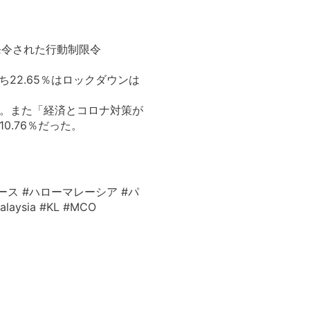
に発令された行動制限令
22.65％はロックダウンは
た。また「経済とコロナ対策が
0.76％だった。
ース #ハローマレーシア #パ
ysia #KL #MCO