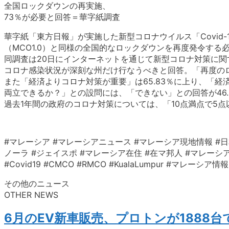
全国ロックダウンの再実施、
73％が必要と回答＝華字紙調査
華字紙「東方日報」が実施した新型コロナウイルス「Covid-
（MCO1.0）と同様の全国的なロックダウンを再度発令す
同調査は20日にインターネットを通じて新型コロナ対策に関す
コロナ感染状況が深刻な州だけ行なうべきと回答。「再度のロ
また「経済よりコロナ対策が重要」は65.83％に上り、「経
両立できるか？」との設問には、「できない」との回答が46.6
過去1年間の政府のコロナ対策については、「10点満点で5点以
#マレーシア #マレーシアニュース #マレーシア現地情報 #日
ノーラ #ジェイスポ #マレーシア在住 #在マ邦人 #マレーシア生活 #クアラ
#Covid19 #CMCO #RMCO #KualaLumpur #マ
その他のニュース
OTHER NEWS
6月のEV新車販売、プロトンが1888