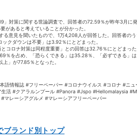
19」対策に関する世論調査で、回答者の72.59％が昨年3月
る必要があると考えていることが分かった。
る意見を聞いたもので、1万4,208人が回答した。回答者のうち
ックダウンは不要」は3.92％にとどまった。
済とコロナ対策は同程度重要」との回答は32.76％にとどまっ
9％を占め、「恐らくできる」は35.28％、「必ずできる」は1
上」が77.85％となった。
本語情報誌 #フリーペーパー #コロナウイルス #コロナ #ニュ
ルンプール #Panora #Jspo #Hellomalaysia #Mala
レーシア情報 #マレーシアグルメ #マレーシアフリーペーパー
台でブランド別トップ