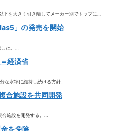
2位以下を大きく引き離してメーカー別でトップに…
as5」の発売を開始
売した。…
証＝経済省
十分な水準に維持し続ける方針…
複合施設を共同開発
複合施設を開発する。…
罰金を免除