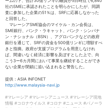
ームの下、合計30億リンギの融資が5日時点で6,840
社のSMEに承認されたことを明らかにしたが、同調
査に参加した企業の51％は、SRFに応募しなかった
と回答した。
マレーシアSME協会のマイケル・カン会長は、
SME銀行、バンク・ラキャット、バンク・シンパナ
ン・ナショナル（BSN）、アグロバンクなどの政府
銀行を通じて、SRFの資金を500億リンギに増額すべ
きと指摘。政府が支援プログラムを用意しなけれ
ば、間違いなく経済に影響を及ぼすとした上で、向
こう3ー6カ月間において事業を継続することができ
ない企業が閉鎖に追い込まれると警告した。
提供：ASIA INFONET
http://www.malaysia-navi.jp
#マレーシア #マレーシアニュース #マレーシア現地
情報 #コロナウイルス #コロナ #ニュース #パノーラ