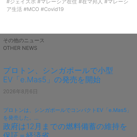
#ジェイスポ #マレーシア在住 #在マ邦人 #マレーシ
ア生活 #MCO #Covid19
その他のニュース
OTHER NEWS
プロトン、シンガポールで小型
EV「e.Mas5」の発売を開始
2026年8月6日
プロトンは、シンガポールでコンパクトEV「e.Mas5」
を発売した。…
政府は12月までの燃料備蓄の維持を
保証＝経済省