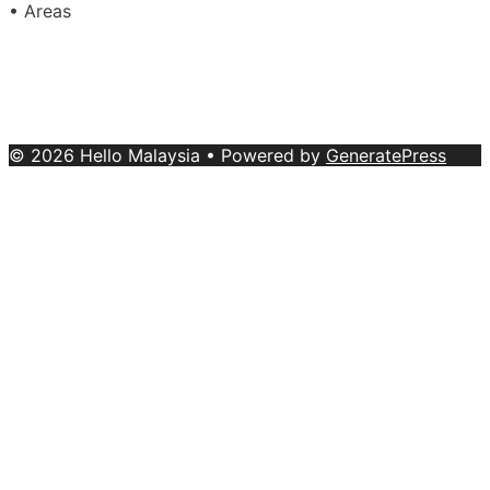
• Areas
About Us
|
Advertise with Us
Copyright © 2020 Hello Malaysia
(‍199101013496/223808-K). All rights reserved.
Terms &
Conditions
© 2026 Hello Malaysia
• Powered by
GeneratePress