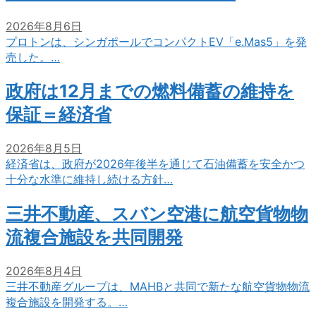
2026年8月6日
プロトンは、シンガポールでコンパクトEV「e.Mas5」を発
売した。…
政府は12月までの燃料備蓄の維持を
保証＝経済省
2026年8月5日
経済省は、政府が2026年後半を通じて石油備蓄を安全かつ
十分な水準に維持し続ける方針…
三井不動産、スバン空港に航空貨物物
流複合施設を共同開発
2026年8月4日
三井不動産グループは、MAHBと共同で新たな航空貨物物流
複合施設を開発する。…