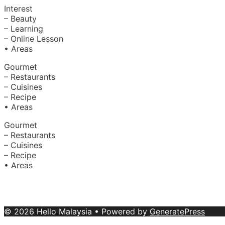
Interest
– Beauty
– Learning
– Online Lesson
• Areas
Gourmet
– Restaurants
– Cuisines
– Recipe
• Areas
Gourmet
– Restaurants
– Cuisines
– Recipe
• Areas
About Us
|
Advertise with Us
Copyright © 2020 Hello Malaysia (‍199101013496/223808-K
© 2026 Hello Malaysia
• Powered by
GeneratePress