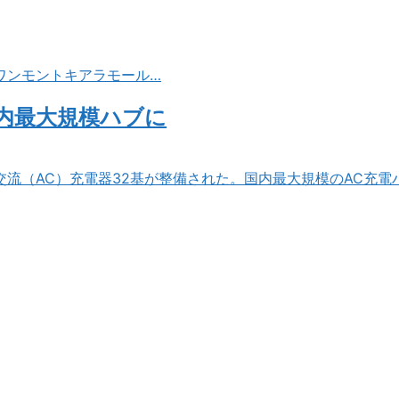
ワンモントキアラモール…
国内最大規模ハブに
の交流（AC）充電器32基が整備された。国内最大規模のAC充