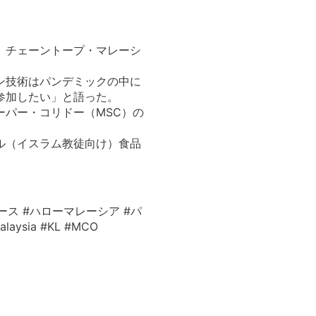
、チェーントープ・マレーシ
ン技術はパンデミックの中に
参加したい」と語った。
ーパー・コリドー（MSC）の
ル（イスラム教徒向け）食品
ース #ハローマレーシア #パ
ysia #KL #MCO