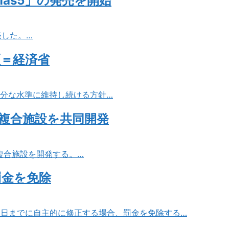
as5」の発売を開始
売した。…
証＝経済省
十分な水準に維持し続ける方針…
複合施設を共同開発
複合施設を開発する。…
罰金を免除
31日までに自主的に修正する場合、罰金を免除する…