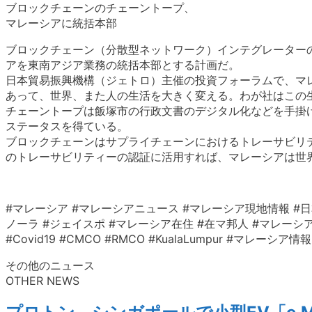
ブロックチェーンのチェーントープ、
マレーシアに統括本部
ブロックチェーン（分散型ネットワーク）インテグレーター
アを東南アジア業務の統括本部とする計画だ。
日本貿易振興機構（ジェトロ）主催の投資フォーラムで、マ
あって、世界、また人の生活を大きく変える。わが社はこの
チェーントープは飯塚市の行政文書のデジタル化などを手掛け
ステータスを得ている。
ブロックチェーンはサプライチェーンにおけるトレーサビリ
のトレーサビリティーの認証に活用すれば、マレーシアは世
#マレーシア #マレーシアニュース #マレーシア現地情報 #日
ノーラ #ジェイスポ #マレーシア在住 #在マ邦人 #マレーシア生活 #クアラ
#Covid19 #CMCO #RMCO #KualaLumpur #マ
その他のニュース
OTHER NEWS