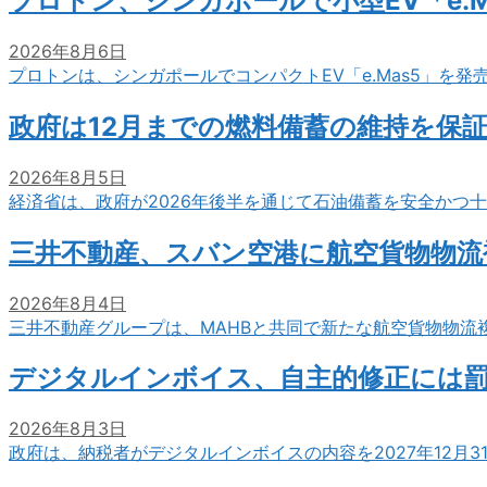
プロトン、シンガポールで小型EV「e.M
2026年8月6日
プロトンは、シンガポールでコンパクトEV「e.Mas5」を発
政府は12月までの燃料備蓄の維持を保
2026年8月5日
経済省は、政府が2026年後半を通じて石油備蓄を安全かつ
三井不動産、スバン空港に航空貨物物流
2026年8月4日
三井不動産グループは、MAHBと共同で新たな航空貨物物流
デジタルインボイス、自主的修正には
2026年8月3日
政府は、納税者がデジタルインボイスの内容を2027年12月