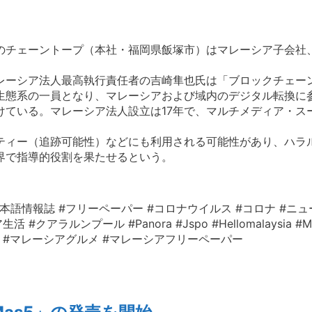
のチェーントープ（本社・福岡県飯塚市）はマレーシア子会社
レーシア法人最高執行責任者の吉崎隼也氏は「ブロックチェー
生態系の一員となり、マレーシアおよび域内のデジタル転換に
ている。マレーシア法人設立は17年で、マルチメディア・ス
ティー（追跡可能性）などにも利用される可能性があり、ハラ
界で指導的役割を果たせるという。
本語情報誌 #フリーペーパー #コロナウイルス #コロナ #ニュ
ルンプール #Panora #Jspo #Hellomalaysia #Mala
レーシア情報 #マレーシアグルメ #マレーシアフリーペーパー