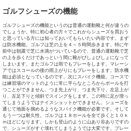
ゴルフシューズの機能
ゴルフシューズの機能というのは普通の運動靴と何が違うの
でしょうか。特に初心者の方々でこれからシューズを買おう
と思っている方には知っておいてもらいたい内容です。まず
は防水機能。ゴルフは芝の上を４～５時間歩きます。特に午
前中は朝露で芝に水滴がついているので、普通の運動靴で芝
の上を歩くだけであっという間に靴がびしょびしょになって
しまいます。またゴルフは雨でもプレーをします。マレーシ
アではスコールの後の雨上がりにもプレーをします。防水機
能は必須となっているのです。次にスパイク機能。コースで
は練習場のマットのように常に平らなところからボールを打
つことができません。つま先上がり、つま先下り、左足上が
り、左足下りと傾斜でスイングをします。この時に足が滑っ
てしまうようではナイスショットができません。シューズを
通じて地面を掴めるようなスパイク機能が必要です。そして
もう一つは耐久性。ゴルフは１８ホールを全て歩くと１０ｋ
ｍほどになります。しかも登山のように山あり谷ありですの
で、シューズがすぐ壊れてしまうようでは大変です。プレー