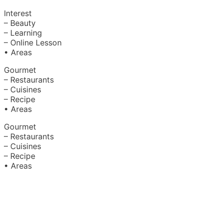
Interest
– Beauty
– Learning
– Online Lesson
• Areas
Gourmet
– Restaurants
– Cuisines
– Recipe
• Areas
Gourmet
– Restaurants
– Cuisines
– Recipe
• Areas
About Us
|
Advertise with Us
Copyright © 2020 Hello Malaysia
(‍199101013496/223808-K). All rights reserved.
Terms &