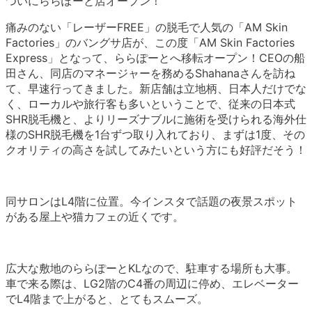
ついにららぽーと店オープン！
痛みのない「レーザーFREE」の脱毛で人気の「AM Skin
Factories」のバングサ店が、この度「AM Skin Factories
Express」となって、ららぽーとへ移転オープン！CEOの船
田さん、同店のマネージャーを務めるShahanaさんを訪ね
て、早速行ってきました。新店舗は立地柄、日本人だけでな
く、ローカルや旅行客も多いということで、従来の日本式
SHR脱毛機と、よりリーズナブルに施術を受けられる海外仕
様のSHR脱毛機を1台ずつ取り入れており、まずは1度、その
クオリティの高さを試してみたいという方にも好評だそう！
同サロンはL4階に位置。今インスタで話題の夜景スポット
がある屋上や猫カフェの近くです。
広大な敷地のららぽーとKLなので、駐車する場所も大事。
車で来る際は、LG2階のC4番の周辺に停め、エレベーター
でL4階まで上がると、とてもスムーズ。