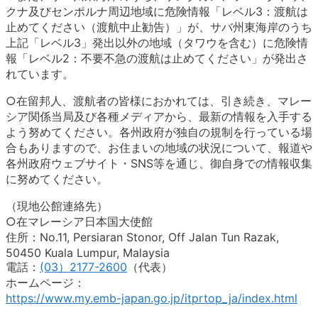
クナ及びセンポルナ周辺地域に危険情報「レベル3：渡航は
止めてください（渡航中止勧告）」が、サバ州東海岸のうち
上記「レベル3」発出以外の地域（タワウを含む）に危険情
報「レベル2：不要不急の渡航は止めてください」が発出さ
れています。
○在留邦人、渡航者の皆様におかれては、引き続き、マレー
シア関係当局及び各種メディアから、最新の情報を入手する
よう努めてください。各州政府が独自の規制を行っている場
合もありますので、お住まいの地域の状況について、報道や
各州政府ウェブサイト・SNS等を通じ、御自身での情報収集
に努めてください。
（現地公館連絡先）
○在マレーシア日本国大使館
住所：No.11, Persiaran Stonor, Off Jalan Tun Razak,
50450 Kuala Lumpur, Malaysia
電話：
(03）2177-2600
（代表）
ホームページ：
https://www.my.emb-japan.go.jp/itprtop_ja/index.html