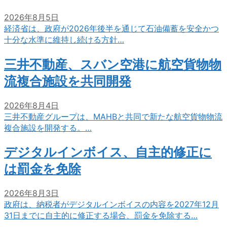
2026年8月5日
経済省は、政府が2026年後半を通じて石油備蓄を安全かつ
十分な水準に維持し続ける方針…
三井不動産、スバン空港に航空貨物物
流複合施設を共同開発
2026年8月4日
三井不動産グループは、MAHBと共同で新たな航空貨物物流
複合施設を開発する。…
デジタルインボイス、自主的修正に
は罰金を免除
2026年8月3日
政府は、納税者がデジタルインボイスの内容を2027年12月
31日までに自主的に修正する場合、罰金を免除する…