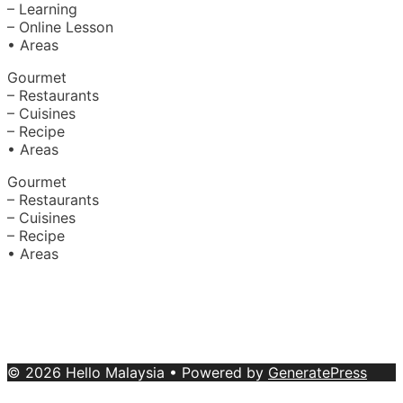
– Learning
– Online Lesson
• Areas
Gourmet
– Restaurants
– Cuisines
– Recipe
• Areas
Gourmet
– Restaurants
– Cuisines
– Recipe
• Areas
About Us
|
Advertise with Us
Copyright © 2020 Hello Malaysia
(‍199101013496/223808-K). All rights reserved.
Terms &
Conditions
© 2026 Hello Malaysia
• Powered by
GeneratePress