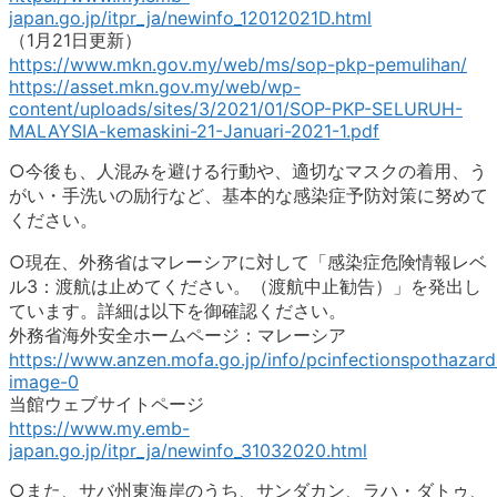
japan.go.jp/itpr_ja/newinfo_12012021D.html
（1月21日更新）
https://www.mkn.gov.my/web/ms/sop-pkp-pemulihan/
https://asset.mkn.gov.my/web/wp-
content/uploads/sites/3/2021/01/SOP-PKP-SELURUH-
MALAYSIA-kemaskini-21-Januari-2021-1.pdf
○今後も、人混みを避ける行動や、適切なマスクの着用、う
がい・手洗いの励行など、基本的な感染症予防対策に努めて
ください。
○現在、外務省はマレーシアに対して「感染症危険情報レベ
ル3：渡航は止めてください。（渡航中止勧告）」を発出し
ています。詳細は以下を御確認ください。
外務省海外安全ホームページ：マレーシア
https://www.anzen.mofa.go.jp/info/pcinfectionspothazard
image-0
当館ウェブサイトページ
https://www.my.emb-
japan.go.jp/itpr_ja/newinfo_31032020.html
○また、サバ州東海岸のうち、サンダカン、ラハ・ダトゥ、