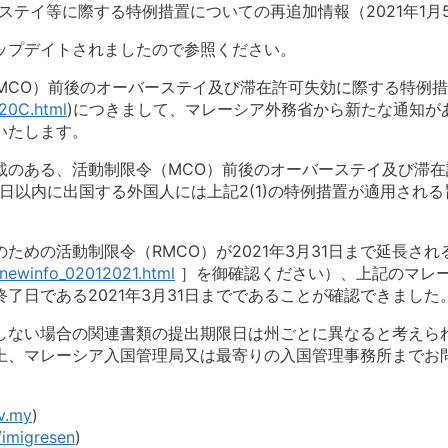
テイ等に際する特例措置についての再追加情報（2021年1月
ップデイトされましたので参照ください。
（MCO）前後のオーバーステイ及び滞在許可失効に際する特例
020C.html
)につきまして、マレーシア外務省から新たな通知が
いたします。
)に記載のある、活動制限令（MCO）前後のオーバーステイ及び滞
日以内に出国する外国人には上記2(1)の特例措置が適用され
めの活動制限令（RMCO）が2021年3月31日まで延長さ
/newinfo_02012021.html
］を御確認ください）、上記のマレ
了日である2021年3月31日までであることが確認できました
しない場合の関連書類の提出期限日は州ごとに異なると考えら
上、マレーシア入国管理局又は最寄りの入国管理事務所までお
。
v.my
)
imigresen
)