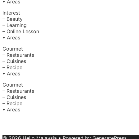
• Areas
Interest
– Beauty
– Learning
– Online Lesson
• Areas
Gourmet
– Restaurants
– Cuisines
– Recipe
• Areas
Gourmet
– Restaurants
– Cuisines
– Recipe
• Areas
About Us
|
Advertise with Us
Copyright © 2020 Hello Malaysia (‍199101013496/223808-K
© 2026 Hello Malaysia
• Powered by
GeneratePress