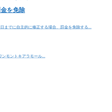
罰金を免除
31日までに自主的に修正する場合、罰金を免除する…
ワンモントキアラモール…