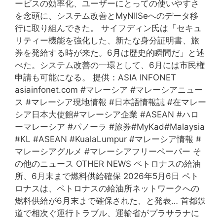
ービスの効率化、ユーザーにとっての使いやすさ
「
を念頭に、システム改善とMyNIISeへのデータ移
イ
行に取り組んできた。 サイフディン氏は「セキュ
ン
リティー機能を強化した、新たな身分証明書、旅
フ
券を発給する時が来た。6月は歴史的瞬間だ」と述
ォ
べた。システム改善の一環として、6月には市民権
メ
申請も可能になる。 提供：ASIA INFONET
ー
asiainfonet.com #マレーシア #マレーシアニュー
シ
ス #マレーシア現地情報 #日本語情報誌 #在マレー
ョ
シア日本大使館#マレーシア企業 #ASEAN #ハロ
ン
ーマレーシア #パノーラ #旅券#MyKad#Malaysia
デ
#KL #ASEAN #KualaLumpur #マレーシア情報 #
ー
マレーシアグルメ #マレーシアフリーペーパー そ
（
の他のニュース OTHER NEWS ペトロナスの給油
P
所、6月末まで燃料供給確保 2026年5月6日 ペト
a
ロナスは、ペトロナスの給油所ネットワークへの
r
燃料供給が6月末まで確保された、と発表… 首都鉄
e
道で相次ぐ運行トラブル、運輸省がプラサラナに