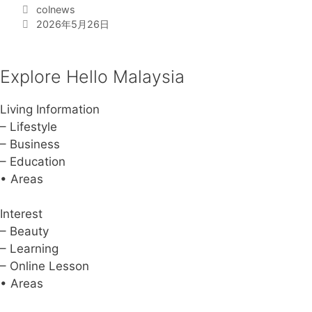
）
C
colnews
に
a
T
2026年5月26日
開
t
a
e
g
催
g
s
！
Explore Hello Malaysia
o
r
Living Information
i
– Lifestyle
e
s
– Business
– Education
• Areas
Interest
– Beauty
– Learning
– Online Lesson
• Areas