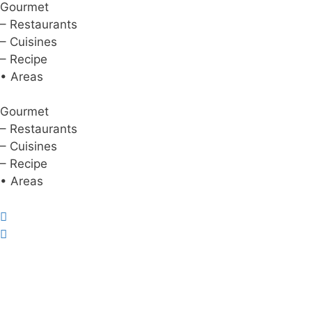
Gourmet
– Restaurants
– Cuisines
– Recipe
• Areas
Gourmet
– Restaurants
– Cuisines
– Recipe
• Areas
About Us
|
Advertise with Us
Copyright © 2020 Hello Malaysia
(‍199101013496/223808-K). All rights reserved.
Terms