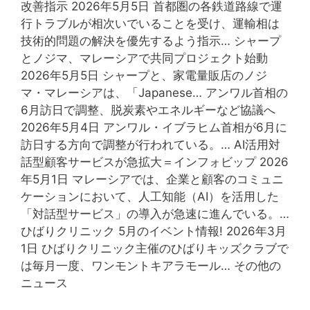
n
改善指示 2026年5月5日 首都圏の各鉄道路線で運
t
行トラブルが相次いでいることを受け、運輸相は
I
技術的問題の解決を優先するよう指示… シャープ
n
とノジマ、マレーシアで共同プロジェクト始動
f
2026年5月5日 シャープと、家電量販店のノジ
o
マ・マレーシアは、「Japanese… アンワル首相の
D
6月訪日で調整、脱炭素やエネルギーなど協議へ
a
2026年5月4日 アンワル・イブラヒム首相が6月に
y
訪日する方向で調整が行われている。… AI活用対
）
話型顧客サービスが急拡大＝インフォビップ 2026
」
年5月1日 マレーシアでは、企業と顧客のコミュニ
を
ケーションにおいて、人工知能（AI）を活用した
6
「対話型サービス」の導入が急速に進んでいる。…
月
ひばりクリニック 5月のイベント情報! 2026年3月
6
1日 ひばりクリニック主催のひばりキッズクラブで
日
は毎月一度、ワンモントキアラモール… その他の
（
ニュース
土