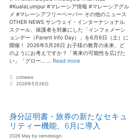
#KualaLumpur #マレーシア情報 #マレーシアグル
メ #マレーシアフリーペーパー その他のニュース
OTHER NEWS サンウェイ・インターナショナル
スクール、保護者を対象にした「インフォメーシ
ョンデー（Parent Info Day）」を6月6日（土）に
開催！ 2026年5月26日 お子様の教育の未来、ど
のようにお考えですか？「将来の可能性を広げた
い」「グロー… …
Read more
サ
ン
ウ
C
colnews
a
T
2026年5月26日
ェ
t
a
イ
e
g
・
g
s
イ
o
身分証明書・旅券の新たなセキュ
ン
r
タ
i
リティー機能、6月に導入
e
ー
s
2026 May
by
cemdesign
ナ