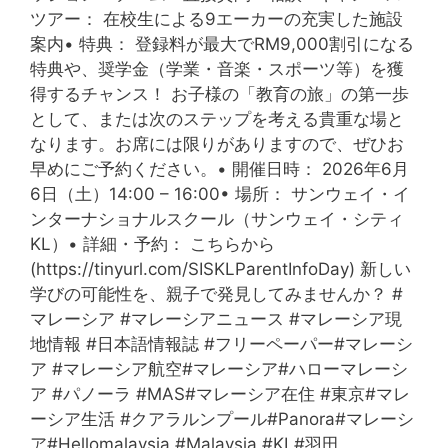
ツアー： 在校生による9エーカーの充実した施設
案内• 特典： 登録料が最大でRM9,000割引になる
特典や、奨学金（学業・音楽・スポーツ等）を獲
得するチャンス！ お子様の「教育の旅」の第一歩
として、または次のステップを考える貴重な場と
なります。お席には限りがありますので、ぜひお
早めにご予約ください。• 開催日時： 2026年6月
6日（土）14:00 – 16:00• 場所： サンウェイ・イ
ンターナショナルスクール（サンウェイ・シティ
KL）• 詳細・予約： こちらから
(https://tinyurl.com/SISKLParentInfoDay) 新しい
学びの可能性を、親子で発見してみませんか？ #
マレーシア #マレーシアニュース #マレーシア現
地情報 #日本語情報誌 #フリーペーパー#マレーシ
ア #マレーシア航空#マレーシア#ハローマレーシ
ア #パノーラ #MAS#マレーシア在住 #東京#マレ
ーシア生活 #クアラルンプール#Panora#マレーシ
ア#Hellomalaysia #Malaysia #KL#羽田