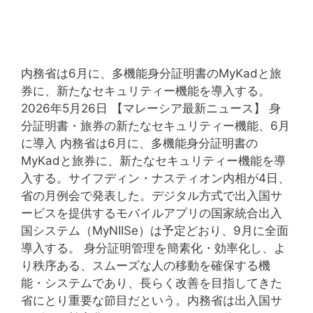
シ
ョ
ナ
ル
内務省は6月に、多機能身分証明書のMyKadと旅
ス
券に、新たなセキュリティー機能を導入する。
ク
2026年5月26日 【マレーシア最新ニュース】 身
ー
分証明書・旅券の新たなセキュリティー機能、6月
ル
に導入 内務省は6月に、多機能身分証明書の
、
MyKadと旅券に、新たなセキュリティー機能を導
保
入する。サイフディン・ナスティオン内相が4日、
護
省の月例会で発表した。デジタル方式で出入国サ
者
ービスを提供するモバイルアプリの国家統合出入
を
国システム（MyNIISe）は予定どおり、9月に全面
対
導入する。 身分証明管理を簡素化・効率化し、よ
象
り秩序ある、スムーズな人の移動を確保する機
に
能・システムであり、長らく改善を目指してきた
し
省にとり重要な節目だという。内務省は出入国サ
た