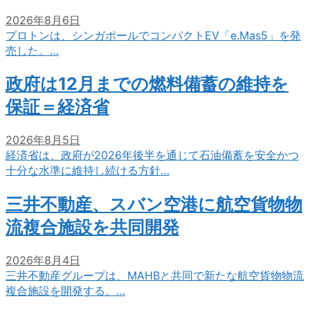
2026年8月6日
プロトンは、シンガポールでコンパクトEV「e.Mas5」を発
売した。…
政府は12月までの燃料備蓄の維持を
保証＝経済省
2026年8月5日
経済省は、政府が2026年後半を通じて石油備蓄を安全かつ
十分な水準に維持し続ける方針…
三井不動産、スバン空港に航空貨物物
流複合施設を共同開発
2026年8月4日
三井不動産グループは、MAHBと共同で新たな航空貨物物流
複合施設を開発する。…