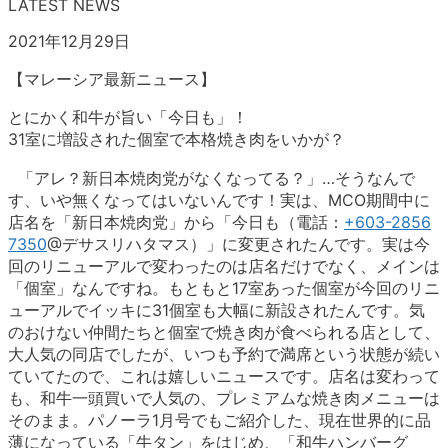
LATEST NEWS
2021年12月29日
【マレーシア最新ニュース】
とにかく和牛が旨い「今日も」！
31室に増設された個室で本格焼き肉をいかが？
「アレ？新日本焼肉党がなくなってる？」…そうなんで
す、いや無くなってはいないんです！実は、MCO期間中に
店名を「新日本焼肉党」から「今日も（電話：
+603-2856
7350
@デサスリハタマス）」に変更されたんです。実は今
回のリニューアルで変わったのは店名だけでなく、メインは
「個室」なんですね。もともと17室あった個室が今回のリニ
ューアルでイッキに31個室も大幅に新設されたんです。気
のおけない仲間たちと個室で焼き肉が食べられる店として、
大人気の同店でしたが、いつも予約で満席という状態が続い
ていてたので、これは嬉しいニュースです。店名は変わって
も、和牛一頭買いで人気の、プレミアムな焼き肉メニューは
そのまま。パノーラ1月号でもご紹介した、現在世界的に品
薄になっている「牛タン」をはじめ、「和牛ハンバーグ