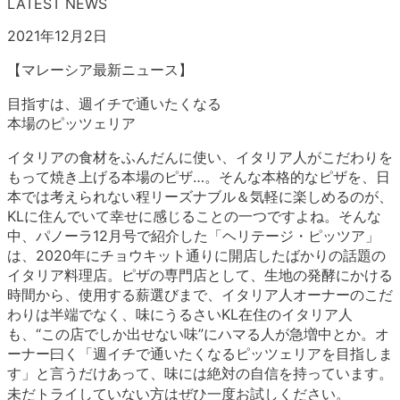
LATEST NEWS
2021年12月2日
【マレーシア最新ニュース】
目指すは、週イチで通いたくなる
本場のピッツェリア
イタリアの食材をふんだんに使い、イタリア人がこだわりを
もって焼き上げる本場のピザ…。そんな本格的なピザを、日
本では考えられない程リーズナブル＆気軽に楽しめるのが、
KLに住んでいて幸せに感じることの一つですよね。そんな
中、パノーラ12月号で紹介した「ヘリテージ・ピッツア」
は、2020年にチョウキット通りに開店したばかりの話題の
イタリア料理店。ピザの専門店として、生地の発酵にかける
時間から、使用する薪選びまで、イタリア人オーナーのこだ
わりは半端でなく、味にうるさいKL在住のイタリア人
も、“この店でしか出せない味”にハマる人が急増中とか。オ
ーナー曰く「週イチで通いたくなるピッツェリアを目指しま
す」と言うだけあって、味には絶対の自信を持っています。
未だトライしていない方はぜひ一度お試しください。