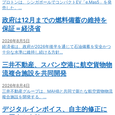
プロトンは、シンガポールでコンパクトEV「e.Mas5」を発
売した。…
政府は12月までの燃料備蓄の維持を
保証＝経済省
2026年8月5日
経済省は、政府が2026年後半を通じて石油備蓄を安全かつ
十分な水準に維持し続ける方針…
三井不動産、スバン空港に航空貨物物
流複合施設を共同開発
2026年8月4日
三井不動産グループは、MAHBと共同で新たな航空貨物物流
複合施設を開発する。…
デジタルインボイス、自主的修正に