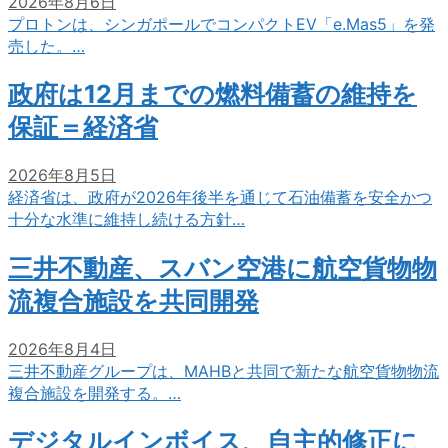
2026年8月6日
プロトンは、シンガポールでコンパクトEV「e.Mas5」を発
売した。…
政府は12月までの燃料備蓄の維持を
保証＝経済省
2026年8月5日
経済省は、政府が2026年後半を通じて石油備蓄を安全かつ
十分な水準に維持し続ける方針…
三井不動産、スバン空港に航空貨物物
流複合施設を共同開発
2026年8月4日
三井不動産グループは、MAHBと共同で新たな航空貨物物流
複合施設を開発する。…
デジタルインボイス、自主的修正に