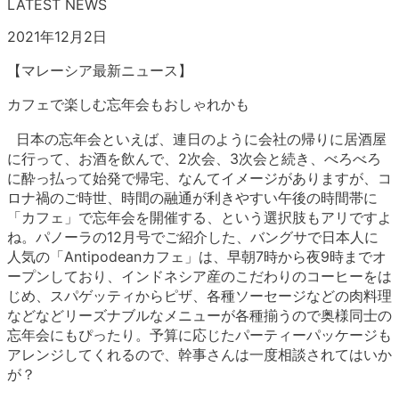
LATEST NEWS
2021年12月2日
【マレーシア最新ニュース】
カフェで楽しむ忘年会もおしゃれかも
日本の忘年会といえば、連日のように会社の帰りに居酒屋
に行って、お酒を飲んで、2次会、3次会と続き、べろべろ
に酔っ払って始発で帰宅、なんてイメージがありますが、コ
ロナ禍のご時世、時間の融通が利きやすい午後の時間帯に
「カフェ」で忘年会を開催する、という選択肢もアリですよ
ね。パノーラの12月号でご紹介した、バングサで日本人に
人気の「Antipodeanカフェ」は、早朝7時から夜9時までオ
ープンしており、インドネシア産のこだわりのコーヒーをは
じめ、スパゲッティからピザ、各種ソーセージなどの肉料理
などなどリーズナブルなメニューが各種揃うので奥様同士の
忘年会にもぴったり。予算に応じたパーティーパッケージも
アレンジしてくれるので、幹事さんは一度相談されてはいか
が？