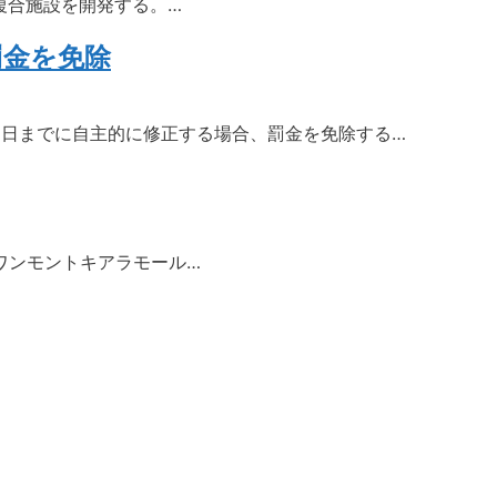
複合施設を開発する。…
罰金を免除
31日までに自主的に修正する場合、罰金を免除する…
ワンモントキアラモール…