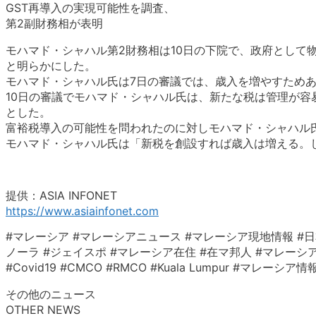
GST再導入の実現可能性を調査、
第2副財務相が表明
モハマド・シャハル第2財務相は10日の下院で、政府として
と明らかにした。
モハマド・シャハル氏は7日の審議では、歳入を増やすためあ
10日の審議でモハマド・シャハル氏は、新たな税は管理が
とした。
富裕税導入の可能性を問われたのに対しモハマド・シャハル
モハマド・シャハル氏は「新税を創設すれば歳入は増える。
提供：ASIA INFONET
https://www.asiainfonet.com
#マレーシア #マレーシアニュース #マレーシア現地情報 #日
ノーラ #ジェイスポ #マレーシア在住 #在マ邦人 #マレーシア生活 #クアラ
#Covid19 #CMCO #RMCO #Kuala Lumpur #マレー
その他のニュース
OTHER NEWS