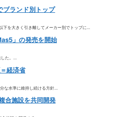
台でブランド別トップ
2位以下を大きく引き離してメーカー別でトップに…
as5」の発売を開始
売した。…
証＝経済省
十分な水準に維持し続ける方針…
複合施設を共同開発