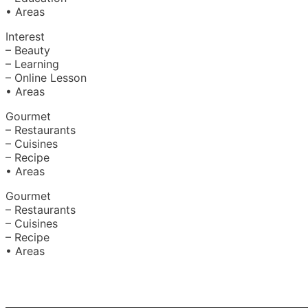
• Areas
Interest
– Beauty
– Learning
– Online Lesson
• Areas
Gourmet
– Restaurants
– Cuisines
– Recipe
• Areas
Gourmet
– Restaurants
– Cuisines
– Recipe
• Areas
About Us
|
Advertise with Us
Copyright © 2020 Hello Malaysia (‍199101013496/223808-K