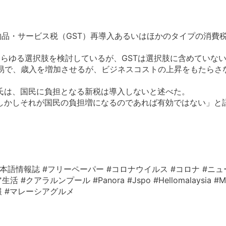
物品・サービス税（GST）再導入あるいはほかのタイプの消費
らゆる選択肢を検討しているが、GSTは選択肢に含めていな
容易で、歳入を増加させるが、ビジネスコストの上昇をもたらさ
氏は、国民に負担となる新税は導入しないと述べた。
しかしそれが国民の負担増になるのであれば有効ではない」と
本語情報誌 #フリーペーパー #コロナウイルス #コロナ #ニュ
ルンプール #Panora #Jspo #Hellomalaysia #Mala
シア情報 #マレーシアグルメ