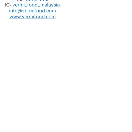
IG:
vermi_food_malaysia
info@vermifood.com
www.vermifood.com