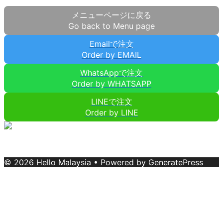
メニューページに戻る
Go back to Menu page
Emailで注文
Order by EMAIL
WhatsAppで注文
Order by WHATSAPP
LINEで注文
Order by LINE
© 2026 Hello Malaysia
• Powered by
GeneratePress