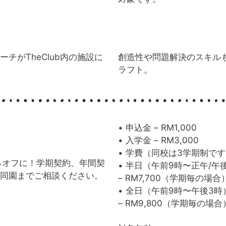
チがTheClub内の施設に
創造性や問題解決のスキル
ラフト。
• 申込金 – RM1,000
• 入学金 – RM3,000
• 学費（同校は3学期制で
％オフに！学期契約、年間契
• 半日（午前9時〜正午/午後
同園までご相談ください。
– RM7,700（学期毎の場合
• 全日（午前9時〜午後3時
– RM9,800（学期毎の場