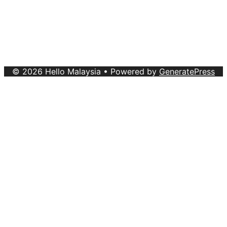
About Us
|
Advertise with Us
Copyright © 2020 Hello Malaysia
(‍199101013496/223808-K). All rights reserved.
Terms
& Conditions
© 2026 Hello Malaysia
• Powered by
GeneratePress