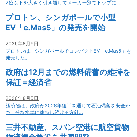
2位以下を大きく引き離してメーカー別でトップに…
プロトン、シンガポールで小型
EV「e.Mas5」の発売を開始
2026年8月6日
プロトンは、シンガポールでコンパクトEV「e.Mas5」を
発売した。…
政府は12月までの燃料備蓄の維持を
保証＝経済省
2026年8月5日
経済省は、政府が2026年後半を通じて石油備蓄を安全か
つ十分な水準に維持し続ける方針…
三井不動産、スバン空港に航空貨物