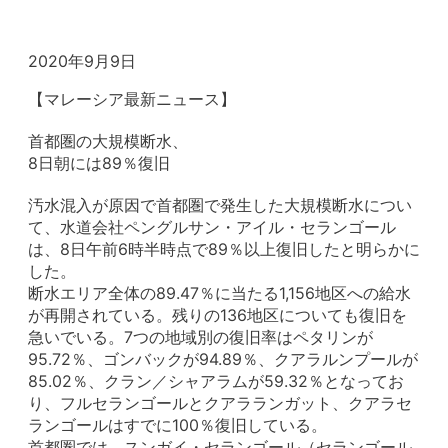
2020年9月9日
【マレーシア最新ニュース】
首都圏の大規模断水、
8日朝には89％復旧
汚水混入が原因で首都圏で発生した大規模断水につい
て、水道会社ペングルサン・アイル・セランゴール
は、8日午前6時半時点で89％以上復旧したと明らかに
した。
断水エリア全体の89.47％に当たる1,156地区への給水
が再開されている。残りの136地区についても復旧を
急いでいる。7つの地域別の復旧率はペタリンが
95.72％、ゴンバックが94.89％、クアラルンプールが
85.02％、クラン／シャアラムが59.32％となってお
り、フルセランゴールとクアラランガット、クアラセ
ランゴールはすでに100％復旧している。
首都圏では、スンガイ・セランゴール（セランゴール