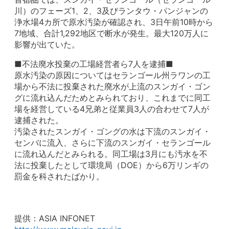
川）のフェーズ1、2、3及びランタウ・パンジャンの
浄水場4カ所で原水汚染が確認され、3日午前10時から
7地域、合計1,292地区で断水が発生。最大120万人に
影響が出ていた。
■不法廃水投棄の工場経営者ら7人を逮捕■
原水汚染の原因についてはセランゴール州ラワンの工
場から不法に投棄された廃水が上流のスンガイ・ゴン
グに流れ込んだためとみられており、これまでに同工
場を経営している4兄弟と従業員3人の合わせて7人が
逮捕された。
汚染されたスンガイ・ゴングの水は下流のスンガイ・
センバに流入、さらに下流のスンガイ・セランゴール
に流れ込んだとみられる。同工場は3月にも汚水を不
法に投棄したとして環境局（DOE）から6万リンギの
罰金を科されたばかり。
提供：ASIA INFONET