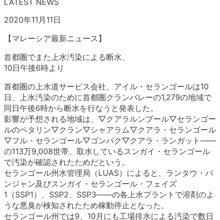
LATEST NEWS
2020年11月11日
【マレーシア最新ニュース】
首都圏でまた上水汚染による断水、
10日午後6時より
首都圏の上水道サービス会社、アイル・セランゴールは10
日、上水汚染のために首都圏クランバレーの1,279の地域で
同日午後6時から断水を行なうと発表した。
影響が予想される地域は、▽クアラルンプール▽セランゴー
ルのペタリン▽クラン▽シャアラム▽クアラ・セランゴール
▽フル・セランゴール▽ゴンバク▽クアラ・ランガット――
の113万9,008世帯。取水しているスンガイ・セランゴール
で汚染が確認されたためだという。
セランゴール州水管理局（LUAS）によると、ランタウ・パ
ンジャン及びスンガイ・セランゴール・フェイズ
1（SSP1）、SSP2、SSP3――の各上水プラントで溶剤のよ
うな悪臭が検知されたため稼動停止となった。
セランゴール州では9、10月にも工場排水による汚染で数日