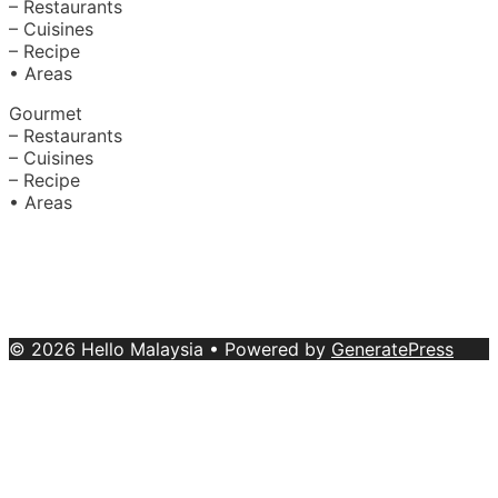
– Restaurants
– Cuisines
– Recipe
• Areas
Gourmet
– Restaurants
– Cuisines
– Recipe
• Areas
About Us
|
Advertise with Us
Copyright © 2020 Hello Malaysia
(‍199101013496/223808-K). All rights reserved.
Terms &
Conditions
© 2026 Hello Malaysia
• Powered by
GeneratePress