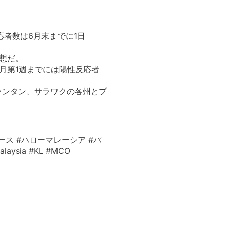
者数は6月末までに1日
予想だ。
6月第1週までには陽性反応者
、クランタン、サラワクの各州とプ
ース #ハローマレーシア #パ
ysia #KL #MCO