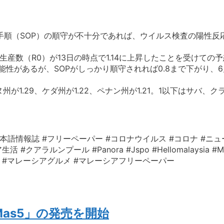
順（SOP）の順守が不十分であれば、ウイルス検査の陽性反応
産数（R0）が13日の時点で1.14に上昇したことを受けての
能性があるが、SOPがしっかり順守されれば0.8まで下がり、
が1.29、ケダ州が1.22、ペナン州が1.21。1以下はサバ
本語情報誌 #フリーペーパー #コロナウイルス #コロナ #ニュ
ルンプール #Panora #Jspo #Hellomalaysia #Mala
レーシア情報 #マレーシアグルメ #マレーシアフリーペーパー
as5」の発売を開始