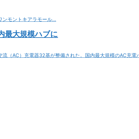
ワンモントキアラモール…
国内最大規模ハブに
の交流（AC）充電器32基が整備された。国内最大規模のAC充