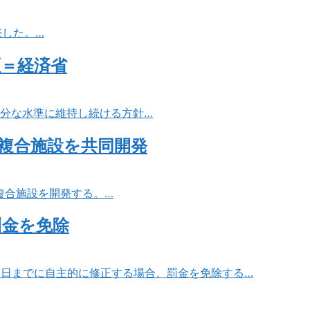
売した。…
証＝経済省
十分な水準に維持し続ける方針…
複合施設を共同開発
複合施設を開発する。…
罰金を免除
31日までに自主的に修正する場合、罰金を免除する…