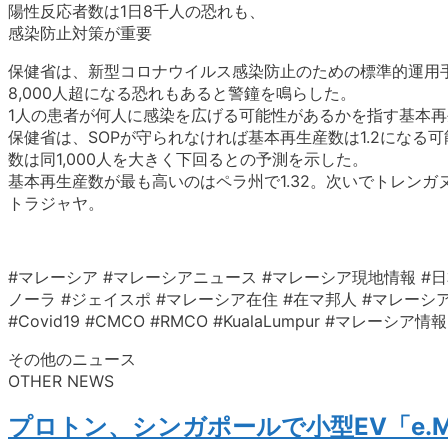
陽性反応者数は1日8千人の恐れも、
感染防止対策が重要
保健省は、新型コロナウイルス感染防止のための標準的運用手
8,000人超になる恐れもあると警鐘を鳴らした。
1人の患者が何人に感染を広げる可能性があるかを指す基本再生
保健省は、SOPが守られなければ基本再生産数は1.2になる可
数は同1,000人を大きく下回るとの予測を示した。
基本再生産数が最も高いのはペラ州で1.32。次いでトレンガヌ州
トラジャヤ。
#マレーシア #マレーシアニュース #マレーシア現地情報 #日
ノーラ #ジェイスポ #マレーシア在住 #在マ邦人 #マレーシア生活 #クアラ
#Covid19 #CMCO #RMCO #KualaLumpur #マ
その他のニュース
OTHER NEWS
プロトン、シンガポールで小型EV「e.M