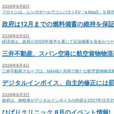
2026年8月6日
プロトンは、シンガポールでコンパクトEV「e.Mas5」を発
政府は12月までの燃料備蓄の維持を保
2026年8月5日
経済省は、政府が2026年後半を通じて石油備蓄を安全かつ
三井不動産、スバン空港に航空貨物物流
2026年8月4日
三井不動産グループは、MAHBと共同で新たな航空貨物物流
デジタルインボイス、自主的修正には
2026年8月3日
政府は、納税者がデジタルインボイスの内容を2027年12月
ひばりクリニック 8月のイベント情報!